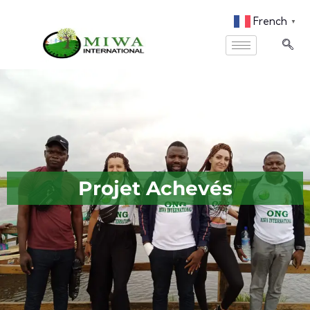
French
▼
Projet Achevés